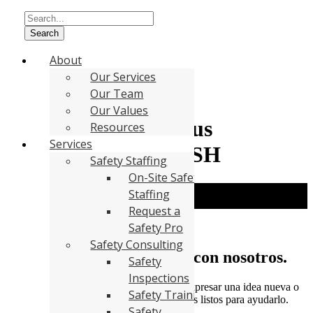
Use
Search
the
up
About
and
Our Services
down
Our Team
arrows
to
Our Values
select
Secure & Anonymous
Resources
a
Services
result.
Reporting – SPANISH
Press
Safety Staffing
enter
On-Site Safety
to
Informes Seguros y Anónimos
Staffing
go
to
Request a
the
Safety Pro
selected
Safety Consulting
search
Gracias por compartir con nosotros.
result.
Safety
Touch
Inspections
device
Ya sea que tenga una inquietud, desee expresar una idea nueva o
Safety Training
users
desee dar un consejo anónimo, estamos listos para ayudarlo.
can
Safety