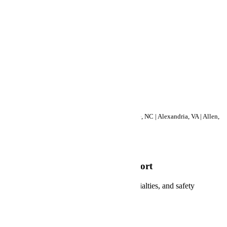
Evolution Safety Resources
Offices
: Raleigh, NC | Wilmington, NC | Charlotte, NC | Alexandria, VA | Allen,
TX
Tel
: 919-858-6781
info@evolutionsafetyresources.com
Nationwide Services, Local Support
Get a quick overview of our services, specialties, and safety
leadership.
DOWNLOAD PDF