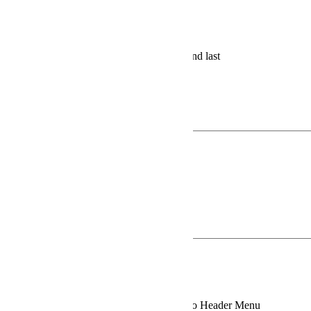
©2026 Evolution Safety Resources
Your Name
*
First and last
Business name
Your email
*
How can we help?
*
CLOSE