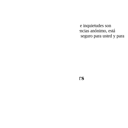
Gracias por su envío.
Sus conocimientos, opiniones, sugerencias e inquietudes son
invaluables. Al enviar este buzón de sugerencias anónimo, está
ayudando a que el lugar de trabajo sea más seguro para usted y para
quienes lo rodean. Gracias por hablar.
Our Partners