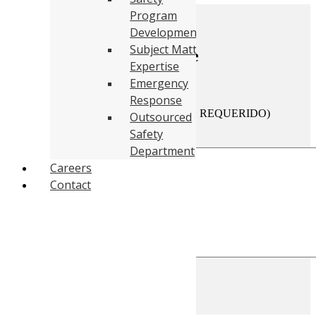
use
Program
touch
Development
and
swipe
Subject Matter
Mandanos un mensaje
gestures.
Expertise
Emergency
Nombre del Negocio
Response
Información de contacto (NO REQUERIDO)
Outsourced
Safety
¿Cómo podemos ayudar?
*
Department
Careers
Contact